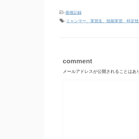
-
面接記録
-
ミャンマー、実習生、技能実習、特定技
comment
メールアドレスが公開されることはあ