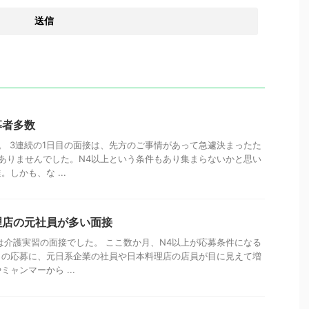
募者多数
。 3連続の1日目の面接は、先方のご事情があって急遽決まったた
ありませんでした。N4以上という条件もあり集まらないかと思い
しかも、な ...
理店の元社員が多い面接
は介護実習の面接でした。 ここ数か月、N4以上が応募条件になる
らの応募に、元日系企業の社員や日本料理店の店員が目に見えて増
ャンマーから ...