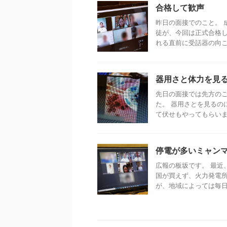
合格して歓声
昨日の面接でのこと。 
徒が、今回は正式合格し
れる直前に受話器の向こう
器用さと体力を見
先日の面接では先方の
た。 器用さとを見るの
て伏せもやってもらいまし
停電が多いミャン
広報の板坂です。 最近
国が買えず、火力発電
が、地域によっては毎日長