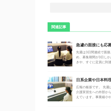
関連記事
急遽の面接にも応
先週は3日間連続で面接
め、募集期間が3日しか
きや、すぐに定員に到達。
日系企業や日本料
広報の板坂です。 先週
介護実習生への外部か
えています。事業縮小やミ