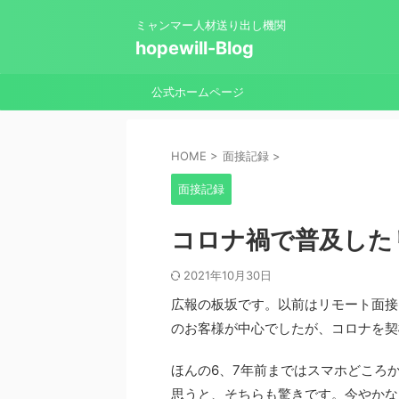
ミャンマー人材送り出し機関
hopewill-Blog
公式ホームページ
HOME
>
面接記録
>
面接記録
コロナ禍で普及した
2021年10月30日
広報の板坂です。以前はリモート面接
のお客様が中心でしたが、コロナを契
ほんの6、7年前まではスマホどころ
思うと、そちらも驚きです。今やかな