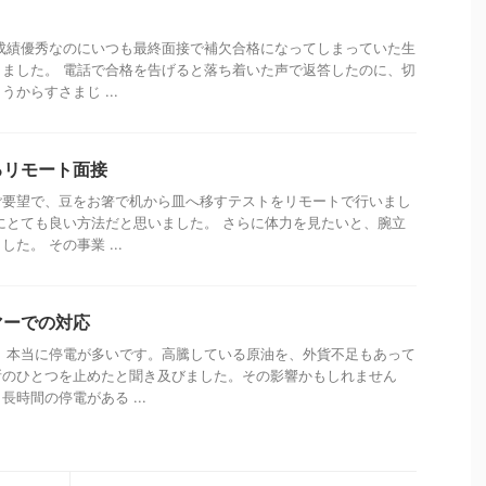
成績優秀なのにいつも最終面接で補欠合格になってしまっていた生
ました。 電話で合格を告げると落ち着いた声で返答したのに、切
からすさまじ ...
るリモート面接
ご要望で、豆をお箸で机から皿へ移すテストをリモートで行いまし
にとても良い方法だと思いました。 さらに体力を見たいと、腕立
た。 その事業 ...
マーでの対応
、本当に停電が多いです。高騰している原油を、外貨不足もあって
所のひとつを止めたと聞き及びました。その影響かもしれません
時間の停電がある ...